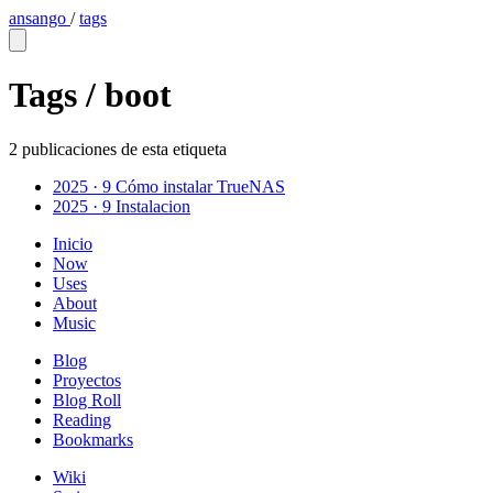
ansango
/
tags
Tags /
boot
2 publicaciones de esta etiqueta
2025 · 9
Cómo instalar TrueNAS
2025 · 9
Instalacion
Inicio
Now
Uses
About
Music
Blog
Proyectos
Blog Roll
Reading
Bookmarks
Wiki