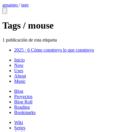
ansango
/
tags
Tags /
mouse
1 publicación de esta etiqueta
2025 · 6
Cómo construyo lo que construyo
Inicio
Now
Uses
About
Music
Blog
Proyectos
Blog Roll
Reading
Bookmarks
Wiki
Series