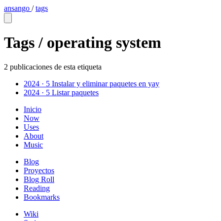
ansango
/
tags
Tags /
operating system
2 publicaciones de esta etiqueta
2024 · 5
Instalar y eliminar paquetes en yay
2024 · 5
Listar paquetes
Inicio
Now
Uses
About
Music
Blog
Proyectos
Blog Roll
Reading
Bookmarks
Wiki