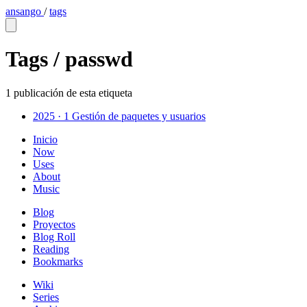
ansango
/
tags
Tags /
passwd
1 publicación de esta etiqueta
2025 · 1
Gestión de paquetes y usuarios
Inicio
Now
Uses
About
Music
Blog
Proyectos
Blog Roll
Reading
Bookmarks
Wiki
Series