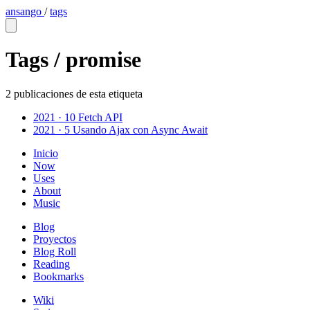
ansango
/
tags
Tags /
promise
2 publicaciones de esta etiqueta
2021 · 10
Fetch API
2021 · 5
Usando Ajax con Async Await
Inicio
Now
Uses
About
Music
Blog
Proyectos
Blog Roll
Reading
Bookmarks
Wiki