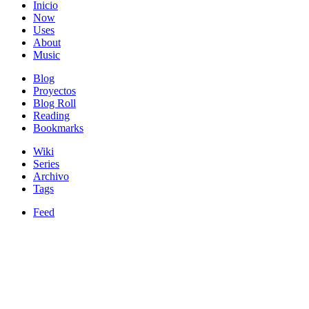
Inicio
Now
Uses
About
Music
Blog
Proyectos
Blog Roll
Reading
Bookmarks
Wiki
Series
Archivo
Tags
Feed