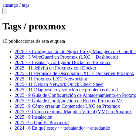
ansango
/
tags
Tags /
proxmox
15 publicaciones de esta etiqueta
2026 · 3
Configuración de Nginx Proxy Manager con Cloudflar
2026 · 3
WireGuard en Proxmox (LXC + Dashboard)
2026 · 3
Instalar y configurar Docker en Proxmox
2025 · 11
Jellyfin en Proxmox con Docker
2025 · 11
Permisos de Disco para LXC + Docker en Proxmox
2025 · 11
Proxmox LXC Networking
2025 · 11
Debian Network Quick Cheat Sheet
2025 · 11
Diagnóstico y solución de problemas de red
2025 · 9
Guía de Configuración de Almacenamiento en Prox
2025 · 9
Guía de Configuración de Red en Proxmox VE
2025 · 9
Cómo crear un Contenedor LXC en Proxmox
2025 · 9
Cómo crear una Máquina Virtual (VM) en Proxmox
2025 · 9
Instalacion
2025 · 9
¿Qué Es Proxmox?
2024 · 6
En qué estoy ~~trabajando~~ enredando