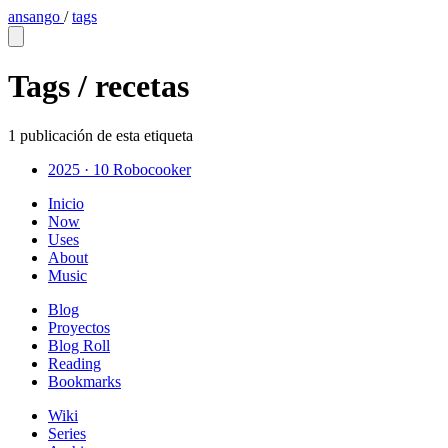
ansango
/
tags
Tags /
recetas
1 publicación de esta etiqueta
2025 · 10
Robocooker
Inicio
Now
Uses
About
Music
Blog
Proyectos
Blog Roll
Reading
Bookmarks
Wiki
Series