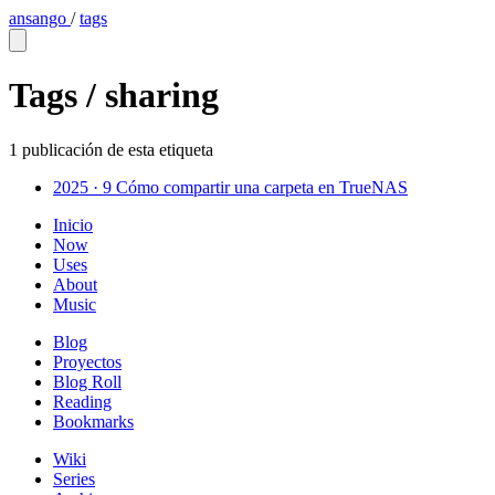
ansango
/
tags
Tags /
sharing
1 publicación de esta etiqueta
2025 · 9
Cómo compartir una carpeta en TrueNAS
Inicio
Now
Uses
About
Music
Blog
Proyectos
Blog Roll
Reading
Bookmarks
Wiki
Series