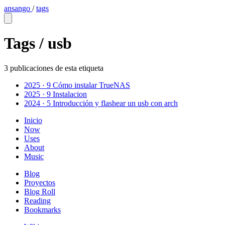
ansango
/
tags
Tags /
usb
3 publicaciones de esta etiqueta
2025 · 9
Cómo instalar TrueNAS
2025 · 9
Instalacion
2024 · 5
Introducción y flashear un usb con arch
Inicio
Now
Uses
About
Music
Blog
Proyectos
Blog Roll
Reading
Bookmarks