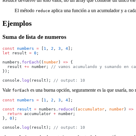
Reduce devuelve un solo valor, no un array que contiene un único el
El método
aplica una función a un acumulador y a cada 
reduce
Ejemplos
Suma de lista de numeros
const
 numbers
 =
 [
1
, 
2
, 
3
, 
4
];
let
 result 
=
 0
;
numbers.
forEach
((
number
) 
=>
 {
  result 
+=
 number; 
// vamos acumulando y sumando en ca
});
console.
log
(result); 
// output: 10
Vale
es una buena opción, seguramente es la que usaría, no
forEach
const
 numbers
 =
 [
1
, 
2
, 
3
, 
4
];
const
 result
 =
 numbers.
reduce
((
accumulator
, 
number
) 
=>
 
  return
 accumulator 
+
 number;
}, 
0
);
console.
log
(result); 
// output: 10