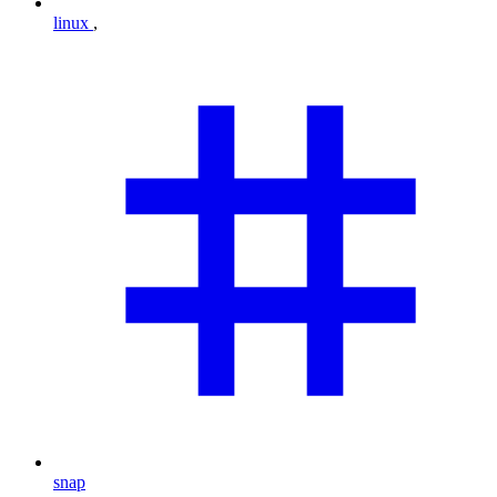
linux
,
snap