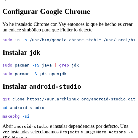
Configurar Google Chrome
Yo he instalado Chrome con Yay entonces lo que he hecho es crear
un enlace simbólico para que Flutter lo detecte.
sudo
 ln
 -s
 /usr/bin/google-chrome-stable
 /usr/local/bin
Instalar
jdk
sudo
 pacman
 -sS
 java
 |
 grep
 jdk
sudo
 pacman
 -S
 jdk-openjdk
Instalar
android-studio
git
 clone
 https://aur.archlinux.org/android-studio.git
cd
 android-studio
makepkg
 -si
Abrir
e instalar dependencias por defecto. Una
android-studio
vez instaladas seleccionamos
y luego
Projects
More Actions ->
.
SDK Manager