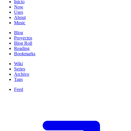
Inicio
Now
Uses
About
Music
Blog
Proyectos
Blog Roll
Reading
Bookmarks
Wiki
Series
Archivo
Tags
Feed