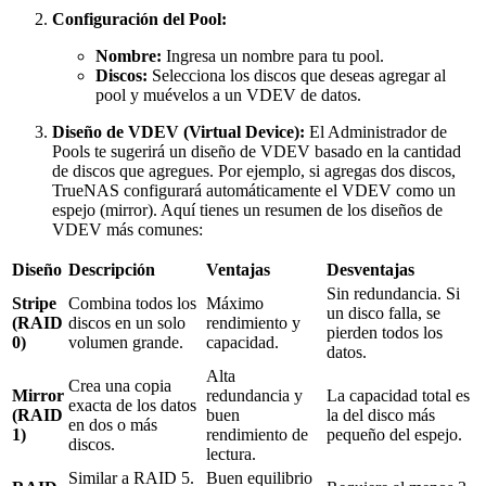
Configuración del Pool:
Nombre:
Ingresa un nombre para tu pool.
Discos:
Selecciona los discos que deseas agregar al
pool y muévelos a un VDEV de datos.
Diseño de VDEV (Virtual Device):
El Administrador de
Pools te sugerirá un diseño de VDEV basado en la cantidad
de discos que agregues. Por ejemplo, si agregas dos discos,
TrueNAS configurará automáticamente el VDEV como un
espejo (mirror). Aquí tienes un resumen de los diseños de
VDEV más comunes:
Diseño
Descripción
Ventajas
Desventajas
Sin redundancia. Si
Stripe
Combina todos los
Máximo
un disco falla, se
(RAID
discos en un solo
rendimiento y
pierden todos los
0)
volumen grande.
capacidad.
datos.
Alta
Crea una copia
Mirror
redundancia y
La capacidad total es
exacta de los datos
(RAID
buen
la del disco más
en dos o más
1)
rendimiento de
pequeño del espejo.
discos.
lectura.
Similar a RAID 5.
Buen equilibrio