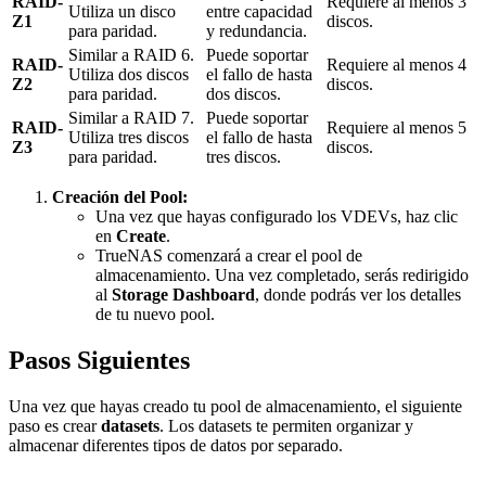
RAID-
Requiere al menos 3
Utiliza un disco
entre capacidad
Z1
discos.
para paridad.
y redundancia.
Similar a RAID 6.
Puede soportar
RAID-
Requiere al menos 4
Utiliza dos discos
el fallo de hasta
Z2
discos.
para paridad.
dos discos.
Similar a RAID 7.
Puede soportar
RAID-
Requiere al menos 5
Utiliza tres discos
el fallo de hasta
Z3
discos.
para paridad.
tres discos.
Creación del Pool:
Una vez que hayas configurado los VDEVs, haz clic
en
Create
.
TrueNAS comenzará a crear el pool de
almacenamiento. Una vez completado, serás redirigido
al
Storage Dashboard
, donde podrás ver los detalles
de tu nuevo pool.
Pasos Siguientes
Una vez que hayas creado tu pool de almacenamiento, el siguiente
paso es crear
datasets
. Los datasets te permiten organizar y
almacenar diferentes tipos de datos por separado.