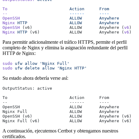
To
                         Action
      From
--
                         ------
      ----
OpenSSH
                    ALLOW
       Anywhere
Nginx
 HTTP
                 ALLOW
       Anywhere
OpenSSH
 (v6)               ALLOW       Anywhere (
v6
)   
Nginx
 HTTP
 (v6)            ALLOW       Anywhere (
v6
)
Para permitir adicionalmente el tráfico HTTPS, permite el perfil
completo de Nginx y elimina la asignación redundante del perfil
HTTP de Nginx:
sudo
 ufw
 allow
 'Nginx Full'
sudo
 ufw
 delete
 allow
 'Nginx HTTP'
Su estado ahora debería verse así:
OutputStatus: active
To                         Action      From
--                         ------      ----
OpenSSH                    ALLOW       Anywhere
Nginx Full                 ALLOW       Anywhere
OpenSSH (v6)               ALLOW       Anywhere (v6)
Nginx Full (v6)            ALLOW       Anywhere (v6)
A continuación, ejecutemos Certbot y obtengamos nuestros
certificados.