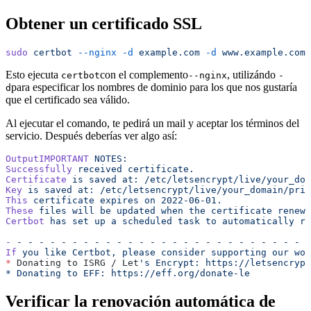
Obtener un certificado SSL
sudo
 certbot
 --nginx
 -d
 example.com
 -d
 www.example.com
Esto ejecuta
con el complemento
, utilizándo
certbot
--nginx
-
para especificar los nombres de dominio para los que nos gustaría
d
que el certificado sea válido.
Al ejecutar el comando, te pedirá un mail y aceptar los términos del
servicio. Después deberías ver algo así:
OutputIMPORTANT
 NOTES:
Successfully
 received
 certificate.
Certificate
 is
 saved
 at:
 /etc/letsencrypt/live/your_dom
Key
 is
 saved
 at:
 /etc/letsencrypt/live/your_domain/priv
This
 certificate
 expires
 on
 2022-06-01.
These
 files
 will
 be
 updated
 when
 the
 certificate
 renews
Certbot
 has
 set
 up
 a
 scheduled
 task
 to
 automatically
 re
-
 -
 -
 -
 -
 -
 -
 -
 -
 -
 -
 -
 -
 -
 -
 -
 -
 -
 -
 -
 -
 -
 -
 -
 -
 -
 -
 -
If
 you
 like
 Certbot,
 please
 consider
 supporting
 our
 wor
*
 Donating to ISRG / Let
's Encrypt: https://letsencrypt
* Donating to EFF: https://eff.org/donate-le
Verificar la renovación automática de