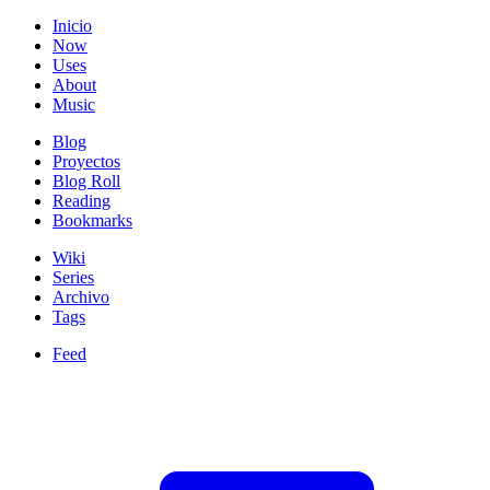
Inicio
Now
Uses
About
Music
Blog
Proyectos
Blog Roll
Reading
Bookmarks
Wiki
Series
Archivo
Tags
Feed