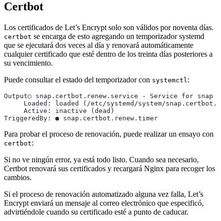
Certbot
Los certificados de Let’s Encrypt solo son válidos por noventa días.
se encarga de esto agregando un temporizador systemd
certbot
que se ejecutará dos veces al día y renovará automáticamente
cualquier certificado que esté dentro de los treinta días posteriores a
su vencimiento.
Puede consultar el estado del temporizador con
:
systemctl
Output○ snap.certbot.renew.service - Service for snap a
     Loaded: loaded (/etc/systemd/system/snap.certbot.r
     Active: inactive (dead)
TriggeredBy: ● snap.certbot.renew.timer
Para probar el proceso de renovación, puede realizar un ensayo con
:
certbot
Si no ve ningún error, ya está todo listo. Cuando sea necesario,
Certbot renovará sus certificados y recargará Nginx para recoger los
cambios.
Si el proceso de renovación automatizado alguna vez falla, Let’s
Encrypt enviará un mensaje al correo electrónico que especificó,
advirtiéndole cuando su certificado esté a punto de caducar.