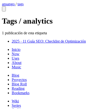
ansango
/
tags
Tags /
analytics
1 publicación de esta etiqueta
2025 · 11
Guía SEO: Checklist de Optimización
Inicio
Now
Uses
About
Music
Blog
Proyectos
Blog Roll
Reading
Bookmarks
Wiki
Series