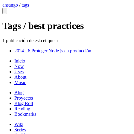
ansango
/
tags
Tags /
best practices
1 publicación de esta etiqueta
2024 · 6
Proteger Node.js en producción
Inicio
Now
Uses
About
Music
Blog
Proyectos
Blog Roll
Reading
Bookmarks
Wiki
Series