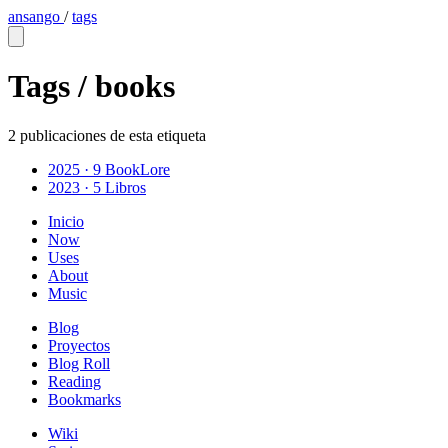
ansango
/
tags
Tags /
books
2 publicaciones de esta etiqueta
2025 · 9
BookLore
2023 · 5
Libros
Inicio
Now
Uses
About
Music
Blog
Proyectos
Blog Roll
Reading
Bookmarks
Wiki