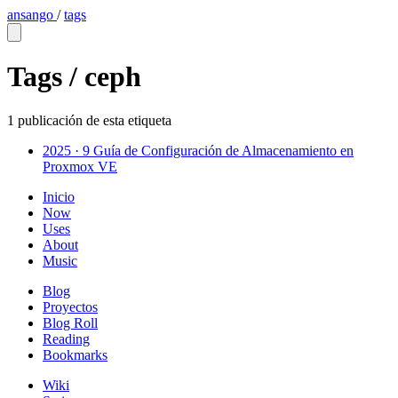
ansango
/
tags
Tags /
ceph
1 publicación de esta etiqueta
2025 · 9
Guía de Configuración de Almacenamiento en
Proxmox VE
Inicio
Now
Uses
About
Music
Blog
Proyectos
Blog Roll
Reading
Bookmarks
Wiki