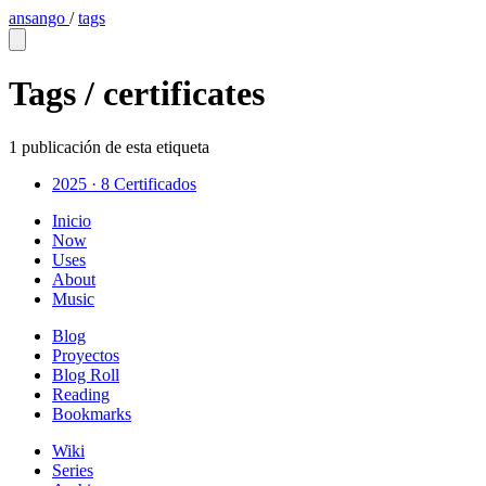
ansango
/
tags
Tags /
certificates
1 publicación de esta etiqueta
2025 · 8
Certificados
Inicio
Now
Uses
About
Music
Blog
Proyectos
Blog Roll
Reading
Bookmarks
Wiki
Series