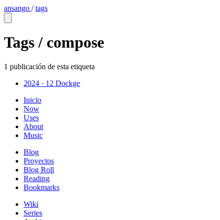
ansango
/
tags
Tags /
compose
1 publicación de esta etiqueta
2024 · 12
Dockge
Inicio
Now
Uses
About
Music
Blog
Proyectos
Blog Roll
Reading
Bookmarks
Wiki
Series