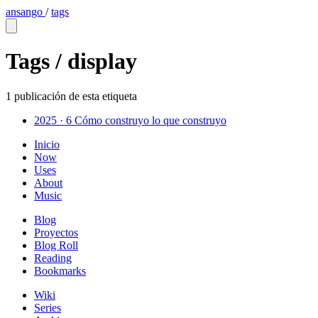
ansango
/
tags
Tags /
display
1 publicación de esta etiqueta
2025 · 6
Cómo construyo lo que construyo
Inicio
Now
Uses
About
Music
Blog
Proyectos
Blog Roll
Reading
Bookmarks
Wiki
Series