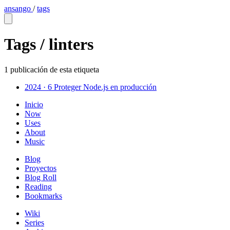
ansango
/
tags
Tags /
linters
1 publicación de esta etiqueta
2024 · 6
Proteger Node.js en producción
Inicio
Now
Uses
About
Music
Blog
Proyectos
Blog Roll
Reading
Bookmarks
Wiki
Series