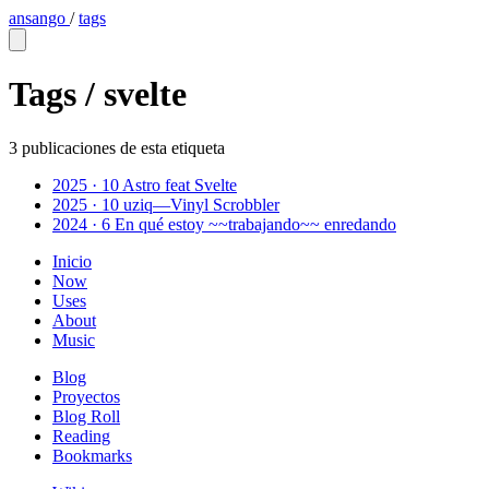
ansango
/
tags
Tags /
svelte
3 publicaciones de esta etiqueta
2025 · 10
Astro feat Svelte
2025 · 10
uziq—Vinyl Scrobbler
2024 · 6
En qué estoy ~~trabajando~~ enredando
Inicio
Now
Uses
About
Music
Blog
Proyectos
Blog Roll
Reading
Bookmarks