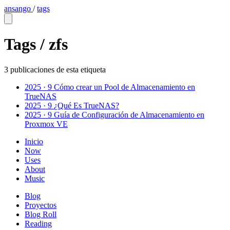
ansango
/
tags
Tags /
zfs
3 publicaciones de esta etiqueta
2025 · 9
Cómo crear un Pool de Almacenamiento en
TrueNAS
2025 · 9
¿Qué Es TrueNAS?
2025 · 9
Guía de Configuración de Almacenamiento en
Proxmox VE
Inicio
Now
Uses
About
Music
Blog
Proyectos
Blog Roll
Reading